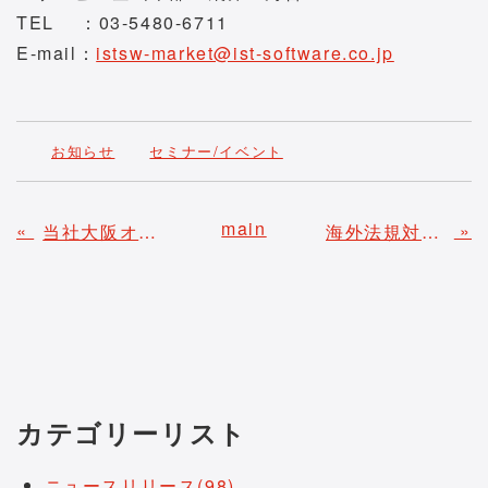
TEL ：03-5480-6711
E-mail：
istsw-market@ist-software.co.jp
お知らせ
セミナー/イベント
main
«
»
当社大阪オフィスを梅田センタービルへ移転、2025年11月10日（月）より新拠点での営業を開始 - 関西での事業拡大・協業体制を強化 -
海外法規対応の課題を解決するサービス情報を拡充 － 「海外進出企業向け製品法規制対応サービス」紹介ページを大幅リニューアル －
カテゴリーリスト
ニュースリリース(98)