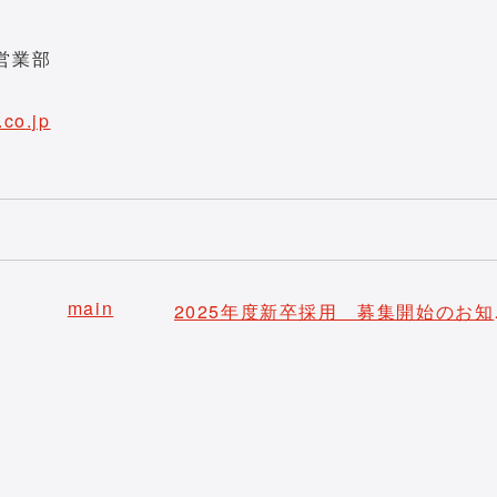
営業部
.co.jp
main
202