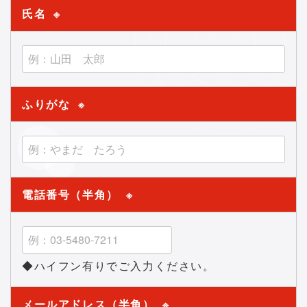
氏名
※
ふりがな
※
電話番号（半角）
※
◆ハイフン有りでご入力ください。
メールアドレス（半角）
※