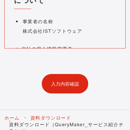
事業者の名称
株式会社ISTソフトウェア
当社の個人情報管理者
コーポレート本部担当取締役 連絡
先：
Privacy@ist-software.co.jp
個人情報の利用目的
お預かりした個人情報は、お問い合わせ
にお答えするため、もしくは依頼された
資料送付やお知らせのために利用いたし
ます。
ホーム
資料ダウンロード
お預かりする個人情報の項目
資料ダウンロード（QueryMaker_サービス紹介チ
本手続きでは、以下の項目をフォームに