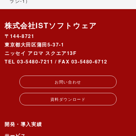
ラシ-1）
ご入力いただきます。
タイトル、内容、氏名、ふりがな、会
株式会社ISTソフトウェア
社名/所属団体、電話番号、メールアドレ
〒144-8721
ス
東京都大田区蒲田5-37-1
なお、電話番号については電子メールで
ニッセイ アロマ スクエア13F
のご連絡が取れない時に連絡先として利
用します。
TEL 03-5480-7211 / FAX 03-5480-6712
電子メールでのご連絡が取れない場合
お問い合わせ内容について確認させて
お問い合わせ
いただく場合
資料ダウンロード
個人情報の第三者提供について
ご本人の同意がある場合または法令に基
づく場合を除き、今回ご入力いただく個
人情報は第三者に提供しません。
開発・導入実績
サービス