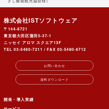
さし飯能観光協会様）
ご入力いただきます。
タイトル、内容、氏名、ふりがな、会
株式会社ISTソフトウェア
社名/所属団体、電話番号、メールアドレ
〒144-8721
ス
東京都大田区蒲田5-37-1
なお、電話番号については電子メールで
ニッセイ アロマ スクエア13F
のご連絡が取れない時に連絡先として利
用します。
TEL 03-5480-7211 / FAX 03-5480-6712
電子メールでのご連絡が取れない場合
お問い合わせ内容について確認させて
お問い合わせ
いただく場合
資料ダウンロード
個人情報の第三者提供について
ご本人の同意がある場合または法令に基
づく場合を除き、今回ご入力いただく個
人情報は第三者に提供しません。
開発・導入実績
サービス