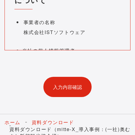
事業者の名称
株式会社ISTソフトウェア
当社の個人情報管理者
コーポレート本部担当取締役 連絡
先：
Privacy@ist-software.co.jp
個人情報の利用目的
お預かりした個人情報は、お問い合わせ
にお答えするため、もしくは依頼された
資料送付やお知らせのために利用いたし
ます。
ホーム
資料ダウンロード
お預かりする個人情報の項目
資料ダウンロード（mitte-X_導入事例：(一社)奥む
本手続きでは、以下の項目をフォームに