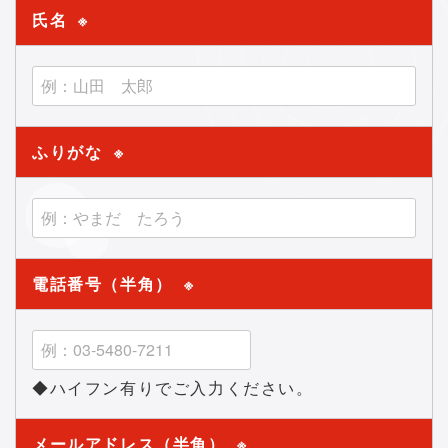
氏名
※
ふりがな
※
電話番号（半角）
※
◆ハイフン有りでご入力ください。
メールアドレス（半角）
※