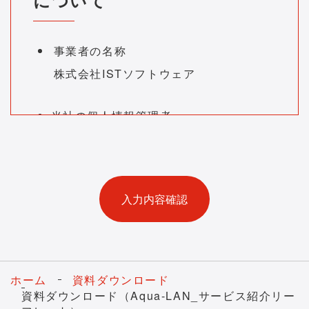
事業者の名称
株式会社ISTソフトウェア
当社の個人情報管理者
コーポレート本部担当取締役 連絡
先：
Privacy@ist-software.co.jp
個人情報の利用目的
お預かりした個人情報は、お問い合わせ
にお答えするため、もしくは依頼された
資料送付やお知らせのために利用いたし
ます。
ホーム
資料ダウンロード
お預かりする個人情報の項目
資料ダウンロード（Aqua-LAN_サービス紹介リー
本手続きでは、以下の項目をフォームに