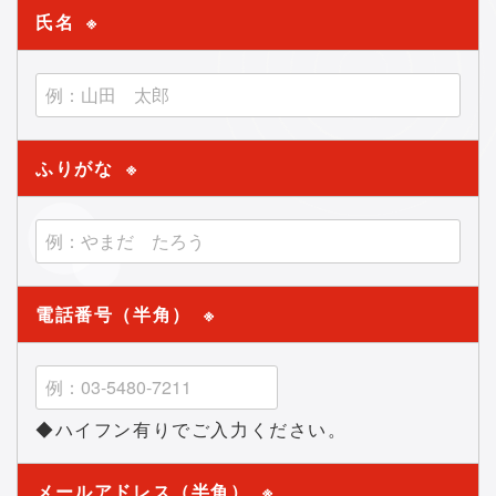
氏名
※
ふりがな
※
電話番号（半角）
※
◆ハイフン有りでご入力ください。
メールアドレス（半角）
※