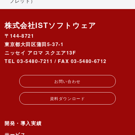
フレット）
ご入力いただきます。
タイトル、内容、氏名、ふりがな、会
株式会社ISTソフトウェア
社名/所属団体、電話番号、メールアドレ
〒144-8721
ス
東京都大田区蒲田5-37-1
なお、電話番号については電子メールで
ニッセイ アロマ スクエア13F
のご連絡が取れない時に連絡先として利
用します。
TEL 03-5480-7211 / FAX 03-5480-6712
電子メールでのご連絡が取れない場合
お問い合わせ内容について確認させて
お問い合わせ
いただく場合
資料ダウンロード
個人情報の第三者提供について
ご本人の同意がある場合または法令に基
づく場合を除き、今回ご入力いただく個
人情報は第三者に提供しません。
開発・導入実績
サービス