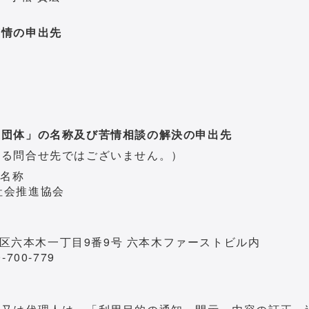
苦情の申出先
護団体」の名称及び苦情相談の解決の申出先
する問合せ先ではございません。）
の名称
社会推進協会
局
都港区六本木一丁目9番9号 六本木ファーストビル内
-700-779