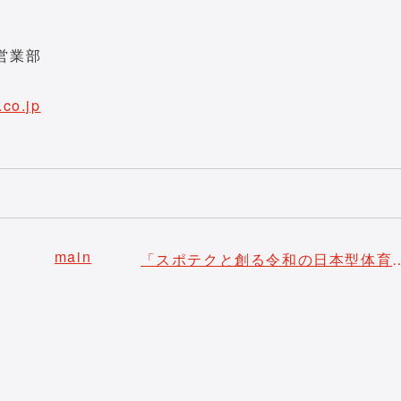
営業部
.co.jp
main
「スポテクと創る令和の日本型体育成果発表会