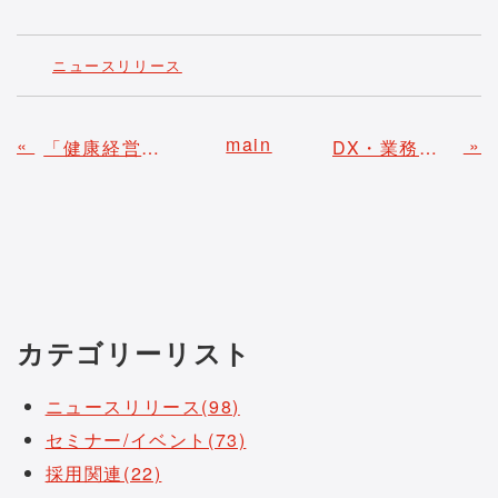
ニュースリリース
main
«
»
「健康経営優良法人2022」の認定について
DX・業務効率化などの担当者を助けるお手軽診断サービス『かんたん！DXソリューション診断』を公開いたします。
カテゴリーリスト
ニュースリリース(98)
セミナー/イベント(73)
採用関連(22)