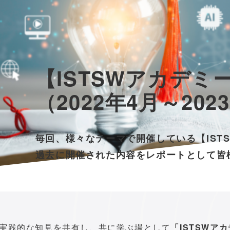
【ISTSWアカデミ
（2022年4月～20
毎回、様々なテーマで開催している【ISTS
過去に開催された内容をレポートとして皆
や実践的な知見を共有し、共に学ぶ場として
「
ISTSWアカ