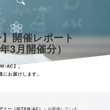
ー】開催レポート
23年3月開催分）
W-AC】。
様にお届けします。
デミー（ISTSW-AC）」
を開催していま